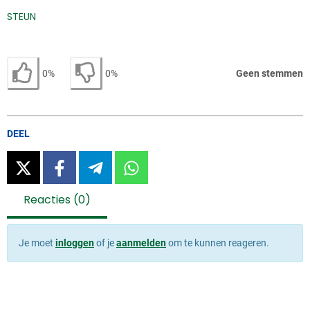
STEUN
0%
0%
Geen stemmen
Ik ben het eens
Ik ben het oneens
DEEL
twitter
facebook
telegram
whatsapp
Reacties
(0)
Je moet
inloggen
of je
aanmelden
om te kunnen reageren.