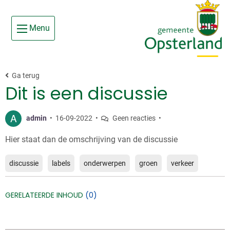
Ga
Skip to main content
naar
Menu
de
inhoud
Ga terug
Dit is een discussie
A
admin
•
16-09-2022
•
Geen reacties
•
Hier staat dan de omschrijving van de discussie
discussie
labels
onderwerpen
groen
verkeer
GERELATEERDE INHOUD
(0)