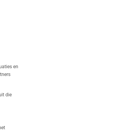
uaties en
tners
it die
het