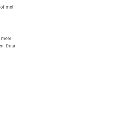
 of met
t meer
en. Daar