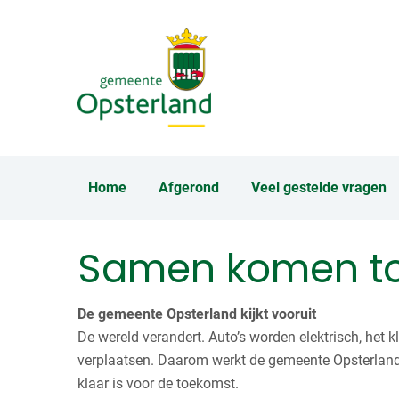
Ga
Skip to main content
naar
de
inhoud
Navigation:
Home
Afgerond
Veel gestelde vragen
Samen komen tot
De gemeente Opsterland kijkt vooruit
De wereld verandert. Auto’s worden elektrisch, het 
verplaatsen. Daarom werkt de gemeente Opsterland 
klaar is voor de toekomst.