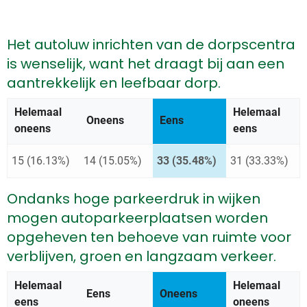
Het autoluw inrichten van de dorpscentra
is wenselijk, want het draagt bij aan een
aantrekkelijk en leefbaar dorp.
Helemaal
Helemaal
Oneens
Antwoord met de meeste st
Eens
oneens
eens
15 (16.13%)
14 (15.05%)
33 (35.48%)
31 (33.33%)
Ondanks hoge parkeerdruk in wijken
mogen autoparkeerplaatsen worden
opgeheven ten behoeve van ruimte voor
verblijven, groen en langzaam verkeer.
Helemaal
Helemaal
Eens
Antwoord met de meeste st
Oneens
eens
oneens