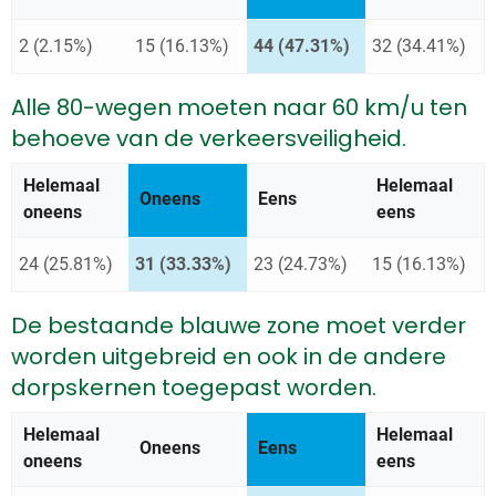
2 (2.15%)
15 (16.13%)
44 (47.31%)
32 (34.41%)
Alle 80-wegen moeten naar 60 km/u ten
behoeve van de verkeersveiligheid.
Helemaal
Helemaal
Antwoord met de meeste stemmen:
Oneens
Eens
oneens
eens
24 (25.81%)
31 (33.33%)
23 (24.73%)
15 (16.13%)
De bestaande blauwe zone moet verder
worden uitgebreid en ook in de andere
dorpskernen toegepast worden.
Helemaal
Helemaal
Oneens
Antwoord met de meeste st
Eens
oneens
eens