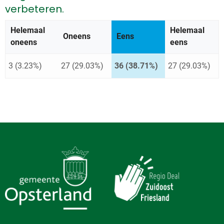
verbeteren.
Helemaal
Helemaal
Oneens
Antwoord met de meeste st
Eens
oneens
eens
3 (3.23%)
27 (29.03%)
36 (38.71%)
27 (29.03%)