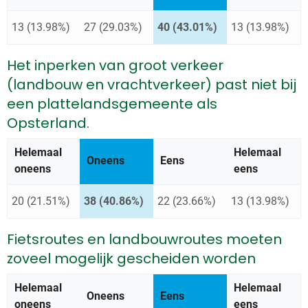
13 (13.98%)
27 (29.03%)
40 (43.01%)
13 (13.98%)
Het inperken van groot verkeer
(landbouw en vrachtverkeer) past niet bij
een plattelandsgemeente als
Opsterland.
Helemaal
Helemaal
Antwoord met de meeste stemmen:
Oneens
Eens
oneens
eens
20 (21.51%)
38 (40.86%)
22 (23.66%)
13 (13.98%)
Fietsroutes en landbouwroutes moeten
zoveel mogelijk gescheiden worden
Helemaal
Helemaal
Oneens
Antwoord met de meeste st
Eens
oneens
eens