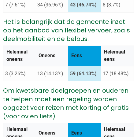
7 (7.61%)
34 (36.96%)
43 (46.74%)
8 (8.7%)
Het is belangrijk dat de gemeente inzet
op het aanbod van flexibel vervoer, zoals
deelmobiliteit en de belbus.
Helemaal
Helemaal
Oneens
Antwoord met de meeste st
Eens
oneens
eens
3 (3.26%)
13 (14.13%)
59 (64.13%)
17 (18.48%)
Om kwetsbare doelgroepen en ouderen
te helpen moet een regeling worden
opgezet voor reizen met korting of gratis
(voor ov en fiets).
Helemaal
Helemaal
Oneens
Antwoord met de meeste st
Eens
oneens
eens