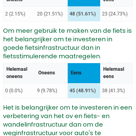
2 (2.15%)
20 (21.51%)
48 (51.61%)
23 (24.73%)
Om meer gebruik te maken van de fiets is
het belangrijker om te investeren in
goede fietsinfrastructuur dan in
fietsstimulerende maatregelen.
Helemaal
Helemaal
Oneens
Antwoord met de meeste st
Eens
oneens
eens
0 (0.0%)
9 (9.78%)
45 (48.91%)
38 (41.3%)
Het is belangrijker om te investeren in een
verbetering van het ov en fiets- en
wandelinfrastructuur dan om de
weginfrastructuur voor auto's te